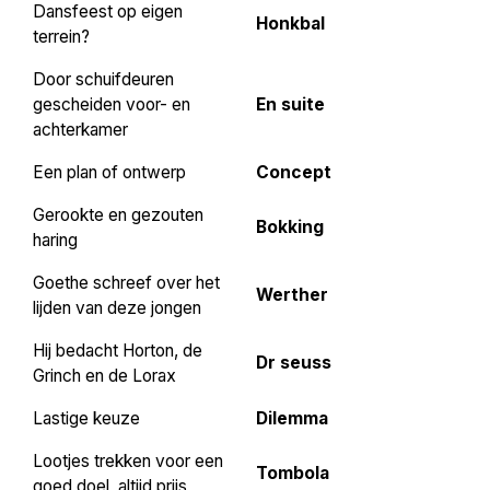
Dansfeest op eigen
Honkbal
terrein?
Door schuifdeuren
gescheiden voor- en
En suite
achterkamer
Een plan of ontwerp
Concept
Gerookte en gezouten
Bokking
haring
Goethe schreef over het
Werther
lijden van deze jongen
Hij bedacht Horton, de
Dr seuss
Grinch en de Lorax
Lastige keuze
Dilemma
Lootjes trekken voor een
Tombola
goed doel, altijd prijs