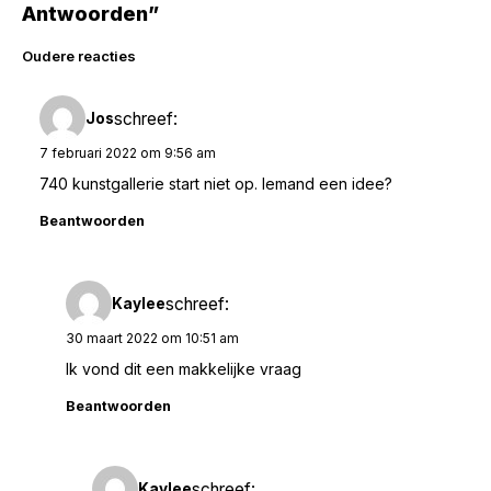
Antwoorden”
Reacties
Oudere reacties
navigatie
schreef:
Jos
7 februari 2022 om 9:56 am
740 kunstgallerie start niet op. Iemand een idee?
Beantwoorden
schreef:
Kaylee
30 maart 2022 om 10:51 am
Ik vond dit een makkelijke vraag
Beantwoorden
schreef:
Kaylee