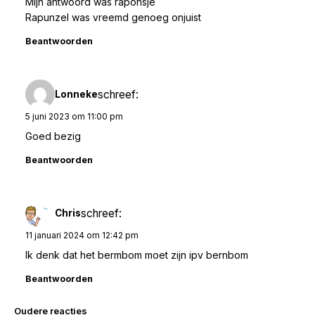
Mijn antwoord was raponsje
Rapunzel was vreemd genoeg onjuist
Beantwoorden
schreef:
Lonneke
5 juni 2023 om 11:00 pm
Goed bezig
Beantwoorden
schreef:
Chris
11 januari 2024 om 12:42 pm
Ik denk dat het bermbom moet zijn ipv bernbom
Beantwoorden
Reacties
Oudere reacties