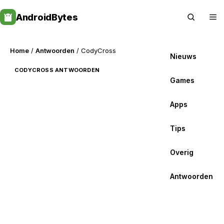
Skip
AndroidBytes
to
content
Home
/
Antwoorden
/ CodyCross
Nieuws
CODYCROSS ANTWOORDEN
Games
Apps
Tips
Overig
Antwoorden