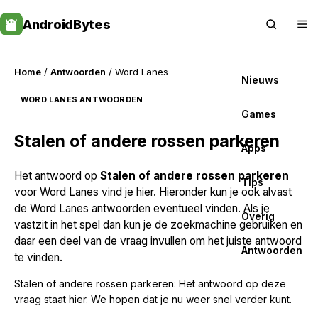
Skip
AndroidBytes
to
content
Home
/
Antwoorden
/ Word Lanes
Nieuws
WORD LANES ANTWOORDEN
Games
Stalen of andere rossen parkeren
Apps
Het antwoord op
Stalen of andere rossen parkeren
Tips
voor Word Lanes vind je hier. Hieronder kun je ook alvast
de Word Lanes antwoorden eventueel vinden. Als je
Overig
vastzit in het spel dan kun je de zoekmachine gebruiken en
daar een deel van de vraag invullen om het juiste antwoord
Antwoorden
te vinden.
Stalen of andere rossen parkeren: Het antwoord op deze
vraag staat hier. We hopen dat je nu weer snel verder kunt.