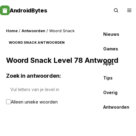
Skip
AndroidBytes
to
content
Home
/
Antwoorden
/ Woord Snack
Nieuws
WOORD SNACK ANTWOORDEN
Games
Woord Snack Level 78 Antwoord
Apps
Zoek in antwoorden:
Tips
Overig
Alleen unieke woorden
Antwoorden