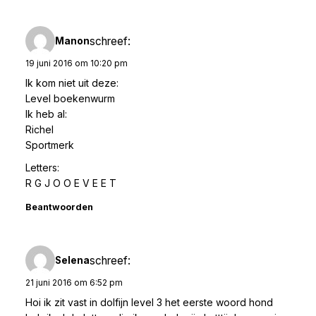
schreef:
Manon
19 juni 2016 om 10:20 pm
Ik kom niet uit deze:
Level boekenwurm
Ik heb al:
Richel
Sportmerk
Letters:
R G J O O E V E E T
Beantwoorden
schreef:
Selena
21 juni 2016 om 6:52 pm
Hoi ik zit vast in dolfijn level 3 het eerste woord hond