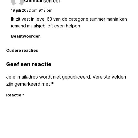
schreef:
Chenoah
19 juli 2022 om 9:12 pm
Ik zit vast in level 63 van de categorie summer mania kan
iemand mij alsjeblieft even helpen
Beantwoorden
Reacties
Oudere reacties
navigatie
Geef een reactie
Je e-mailadres wordt niet gepubliceerd.
Vereiste velden
zijn gemarkeerd met
*
Reactie
*