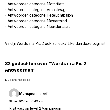
-
Antwoorden categorie Motorfiets
-
Antwoorden categorie Vrachtwagen
-
Antwoorden categorie Heteluchtballon
-
Antwoorden categorie Mastermind
-
Antwoorden categorie Neandertalare
Vind jij Words in a Pic 2 ook zo leuk? Like dan deze pagina!
32 gedachten over “Words in a Pic 2
Antwoorden”
Reacties
Oudere reacties
navigatie
schreef:
Monique
18 juni 2016 om 6:49 am
Ik zit vast op level 2 Van pinguïn