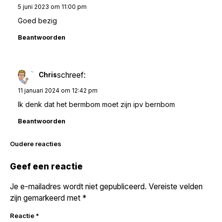
5 juni 2023 om 11:00 pm
Goed bezig
Beantwoorden
schreef:
Chris
11 januari 2024 om 12:42 pm
Ik denk dat het bermbom moet zijn ipv bernbom
Beantwoorden
Reacties
Oudere reacties
navigatie
Geef een reactie
Je e-mailadres wordt niet gepubliceerd.
Vereiste velden
zijn gemarkeerd met
*
Reactie
*