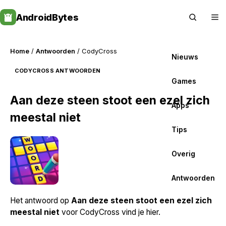
Skip
AndroidBytes
to
content
Home
/
Antwoorden
/ CodyCross
Nieuws
CODYCROSS ANTWOORDEN
Games
Aan deze steen stoot een ezel zich
Apps
meestal niet
Tips
Overig
Antwoorden
Het antwoord op
Aan deze steen stoot een ezel zich
meestal niet
voor CodyCross vind je hier.