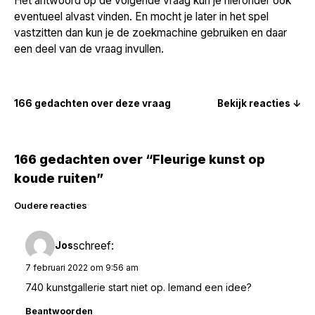
Het antwoord op de volgende vraag kun je hieronder ook
eventueel alvast vinden. En mocht je later in het spel
vastzitten dan kun je de zoekmachine gebruiken en daar
een deel van de vraag invullen.
166 gedachten over deze vraag
Bekijk reacties ↓
166 gedachten over “Fleurige kunst op
koude ruiten”
Reacties
Oudere reacties
navigatie
schreef:
Jos
7 februari 2022 om 9:56 am
740 kunstgallerie start niet op. Iemand een idee?
Beantwoorden