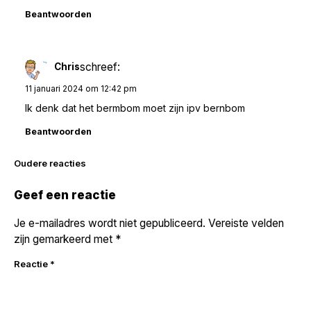
Beantwoorden
schreef:
Chris
11 januari 2024 om 12:42 pm
Ik denk dat het bermbom moet zijn ipv bernbom
Beantwoorden
Reacties
Oudere reacties
navigatie
Geef een reactie
Je e-mailadres wordt niet gepubliceerd.
Vereiste velden
zijn gemarkeerd met
*
Reactie
*