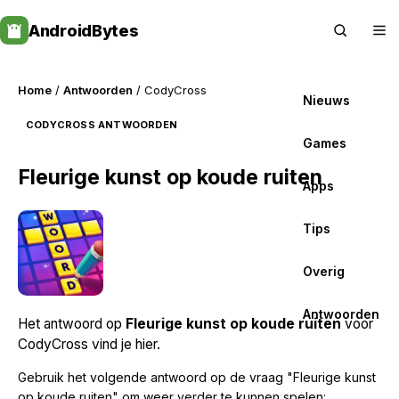
Skip
AndroidBytes
to
content
Home
/
Antwoorden
/ CodyCross
Nieuws
CODYCROSS ANTWOORDEN
Games
Fleurige kunst op koude ruiten
Apps
Tips
Overig
Antwoorden
Het antwoord op
Fleurige kunst op koude ruiten
voor
CodyCross vind je hier.
Gebruik het volgende antwoord op de vraag "Fleurige kunst
op koude ruiten" om weer verder te kunnen spelen: