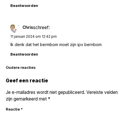
Beantwoorden
schreef:
Chris
11 januari 2024 om 12:42 pm
Ik denk dat het bermbom moet zijn ipv bernbom
Beantwoorden
Reacties
Oudere reacties
navigatie
Geef een reactie
Je e-mailadres wordt niet gepubliceerd.
Vereiste velden
zijn gemarkeerd met
*
Reactie
*