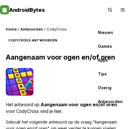
Skip
AndroidBytes
to
content
Home
/
Antwoorden
/ CodyCross
Nieuws
CODYCROSS ANTWOORDEN
Games
Aangenaam voor ogen en/of oren
Apps
Tips
Overig
Antwoorden
Het antwoord op
Aangenaam voor ogen en/of oren
voor CodyCross vind je hier.
Gebruik het volgende antwoord op de vraag "Aangenaam
voor ogen en/of oren" om weer verder te kunnen spelen: