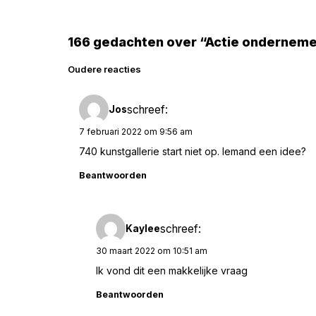
166 gedachten over “Actie onderneme
Reacties
Oudere reacties
navigatie
schreef:
Jos
7 februari 2022 om 9:56 am
740 kunstgallerie start niet op. Iemand een idee?
Beantwoorden
schreef:
Kaylee
30 maart 2022 om 10:51 am
Ik vond dit een makkelijke vraag
Beantwoorden