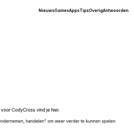
Nieuws
Games
Apps
Tips
Overig
Antwoorden
voor CodyCross vind je hier.
 ondernemen, handelen" om weer verder te kunnen spelen: