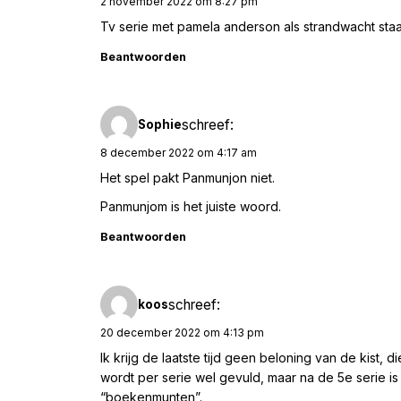
2 november 2022 om 8:27 pm
Tv serie met pamela anderson als strandwacht staa
Beantwoorden
schreef:
Sophie
8 december 2022 om 4:17 am
Het spel pakt Panmunjon niet.
Panmunjom is het juiste woord.
Beantwoorden
schreef:
koos
20 december 2022 om 4:13 pm
Ik krijg de laatste tijd geen beloning van de kist, 
wordt per serie wel gevuld, maar na de 5e serie i
“boekenmunten”.