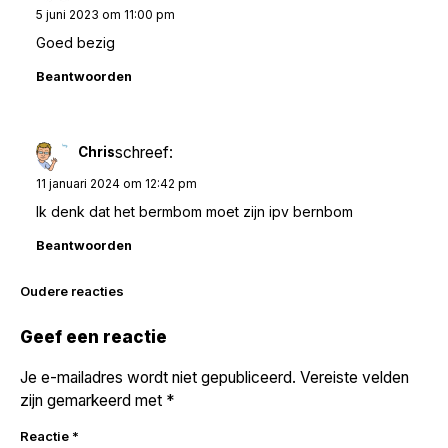
5 juni 2023 om 11:00 pm
Goed bezig
Beantwoorden
schreef:
Chris
11 januari 2024 om 12:42 pm
Ik denk dat het bermbom moet zijn ipv bernbom
Beantwoorden
Reacties
Oudere reacties
navigatie
Geef een reactie
Je e-mailadres wordt niet gepubliceerd.
Vereiste velden
zijn gemarkeerd met
*
Reactie
*