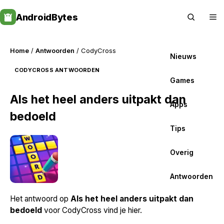
Skip
AndroidBytes
to
content
Home
/
Antwoorden
/ CodyCross
Nieuws
CODYCROSS ANTWOORDEN
Games
Als het heel anders uitpakt dan
Apps
bedoeld
Tips
Overig
Antwoorden
Het antwoord op
Als het heel anders uitpakt dan
bedoeld
voor CodyCross vind je hier.