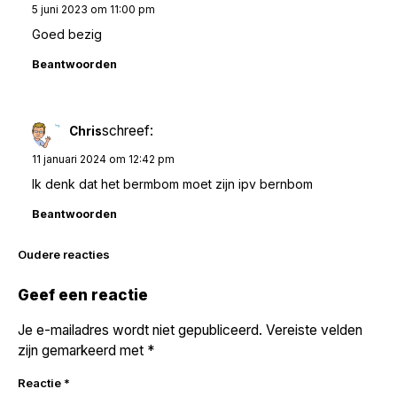
5 juni 2023 om 11:00 pm
Goed bezig
Beantwoorden
schreef:
Chris
11 januari 2024 om 12:42 pm
Ik denk dat het bermbom moet zijn ipv bernbom
Beantwoorden
Reacties
Oudere reacties
navigatie
Geef een reactie
Je e-mailadres wordt niet gepubliceerd.
Vereiste velden
zijn gemarkeerd met
*
Reactie
*