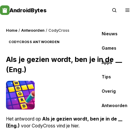
Skip
AndroidBytes
to
content
Home
/
Antwoorden
/ CodyCross
Nieuws
CODYCROSS ANTWOORDEN
Games
Als je gezien wordt, ben je in de __
Apps
(Eng.)
Tips
Overig
Antwoorden
Het antwoord op
Als je gezien wordt, ben je in de __
(Eng.)
voor CodyCross vind je hier.