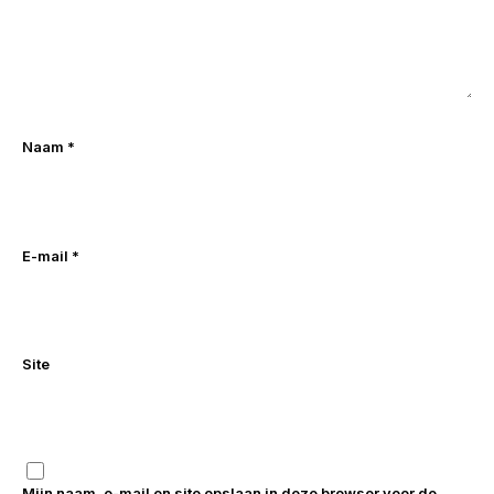
Naam
*
E-mail
*
Site
Mijn naam, e-mail en site opslaan in deze browser voor de