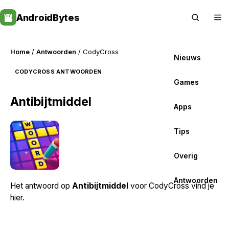
Skip
AndroidBytes
to
content
Home
/
Antwoorden
/ CodyCross
Nieuws
CODYCROSS ANTWOORDEN
Games
Antibijtmiddel
Apps
Tips
Overig
Antwoorden
Het antwoord op
Antibijtmiddel
voor CodyCross vind je
hier.