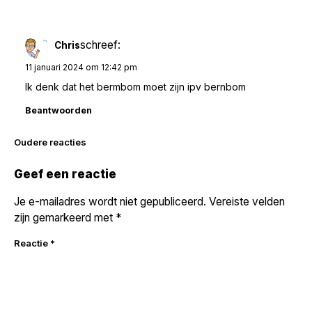
schreef:
Chris
11 januari 2024 om 12:42 pm
Ik denk dat het bermbom moet zijn ipv bernbom
Beantwoorden
Reacties
Oudere reacties
navigatie
Geef een reactie
Je e-mailadres wordt niet gepubliceerd.
Vereiste velden
zijn gemarkeerd met
*
Reactie
*