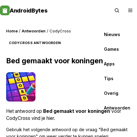
Skip
AndroidBytes
to
content
Home
/
Antwoorden
/ CodyCross
Nieuws
CODYCROSS ANTWOORDEN
Games
Bed gemaakt voor koningen
Apps
Tips
Overig
Antwoorden
Het antwoord op
Bed gemaakt voor koningen
voor
CodyCross vind je hier.
Gebruik het volgende antwoord op de vraag "Bed gemaakt
voor koningen" om weer verder te kunnen spelen: