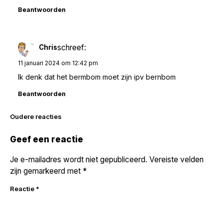
Beantwoorden
schreef:
Chris
11 januari 2024 om 12:42 pm
Ik denk dat het bermbom moet zijn ipv bernbom
Beantwoorden
Reacties
Oudere reacties
navigatie
Geef een reactie
Je e-mailadres wordt niet gepubliceerd.
Vereiste velden
zijn gemarkeerd met
*
Reactie
*