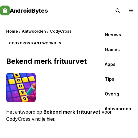
Skip
AndroidBytes
to
content
Home
/
Antwoorden
/ CodyCross
Nieuws
CODYCROSS ANTWOORDEN
Games
Bekend merk frituurvet
Apps
Tips
Overig
Antwoorden
Het antwoord op
Bekend merk frituurvet
voor
CodyCross vind je hier.