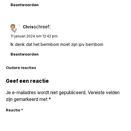
Beantwoorden
schreef:
Chris
11 januari 2024 om 12:42 pm
Ik denk dat het bermbom moet zijn ipv bernbom
Beantwoorden
Reacties
Oudere reacties
navigatie
Geef een reactie
Je e-mailadres wordt niet gepubliceerd.
Vereiste velden
zijn gemarkeerd met
*
Reactie
*