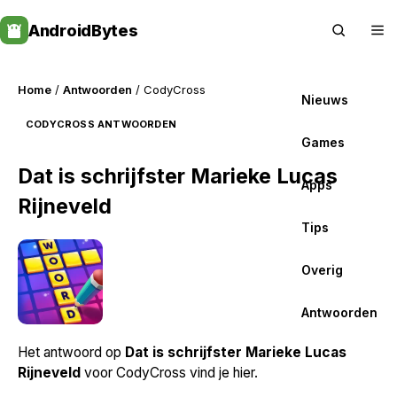
Skip
AndroidBytes
to
content
Home
/
Antwoorden
/ CodyCross
Nieuws
CODYCROSS ANTWOORDEN
Games
Dat is schrijfster Marieke Lucas
Apps
Rijneveld
Tips
Overig
Antwoorden
Het antwoord op
Dat is schrijfster Marieke Lucas
Rijneveld
voor CodyCross vind je hier.