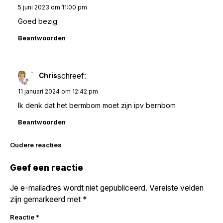
5 juni 2023 om 11:00 pm
Goed bezig
Beantwoorden
schreef:
Chris
11 januari 2024 om 12:42 pm
Ik denk dat het bermbom moet zijn ipv bernbom
Beantwoorden
Reacties
Oudere reacties
navigatie
Geef een reactie
Je e-mailadres wordt niet gepubliceerd.
Vereiste velden
zijn gemarkeerd met
*
Reactie
*