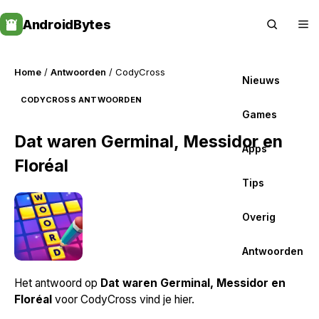
Skip
AndroidBytes
to
content
Home
/
Antwoorden
/ CodyCross
Nieuws
CODYCROSS ANTWOORDEN
Games
Dat waren Germinal, Messidor en
Apps
Floréal
Tips
Overig
Antwoorden
Het antwoord op
Dat waren Germinal, Messidor en
Floréal
voor CodyCross vind je hier.