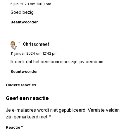
5 juni 2023 om 11:00 pm
Goed bezig
Beantwoorden
schreef:
Chris
11 januari 2024 om 12:42 pm
Ik denk dat het bermbom moet zijn ipv bernbom
Beantwoorden
Reacties
Oudere reacties
navigatie
Geef een reactie
Je e-mailadres wordt niet gepubliceerd.
Vereiste velden
zijn gemarkeerd met
*
Reactie
*