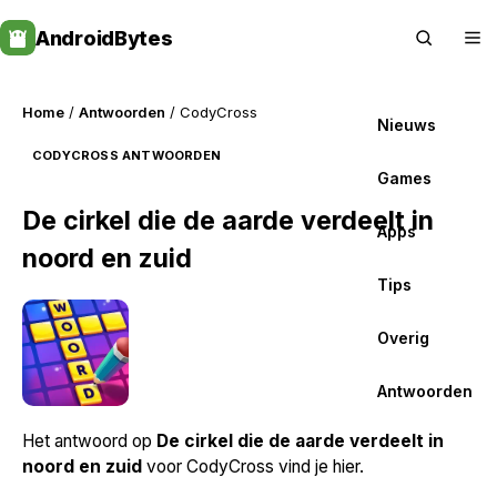
Skip
AndroidBytes
to
content
Home
/
Antwoorden
/ CodyCross
Nieuws
CODYCROSS ANTWOORDEN
Games
De cirkel die de aarde verdeelt in
Apps
noord en zuid
Tips
Overig
Antwoorden
Het antwoord op
De cirkel die de aarde verdeelt in
noord en zuid
voor CodyCross vind je hier.