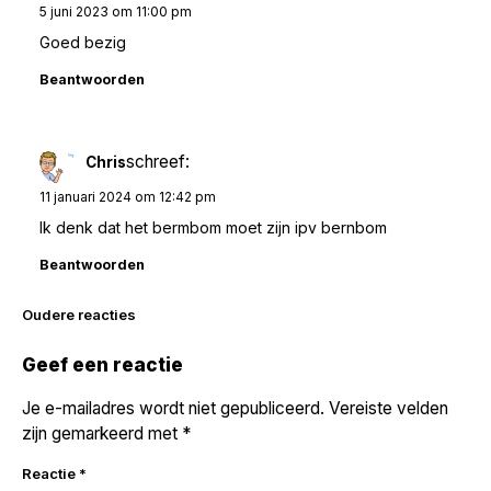
5 juni 2023 om 11:00 pm
Goed bezig
Beantwoorden
schreef:
Chris
11 januari 2024 om 12:42 pm
Ik denk dat het bermbom moet zijn ipv bernbom
Beantwoorden
Reacties
Oudere reacties
navigatie
Geef een reactie
Je e-mailadres wordt niet gepubliceerd.
Vereiste velden
zijn gemarkeerd met
*
Reactie
*