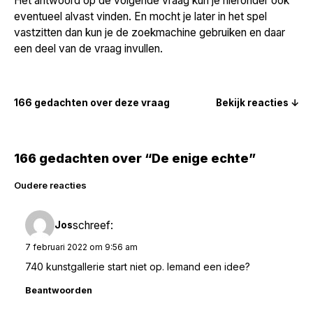
Het antwoord op de volgende vraag kun je hieronder ook
eventueel alvast vinden. En mocht je later in het spel
vastzitten dan kun je de zoekmachine gebruiken en daar
een deel van de vraag invullen.
166 gedachten over deze vraag
Bekijk reacties ↓
166 gedachten over “De enige echte”
Reacties
Oudere reacties
navigatie
schreef:
Jos
7 februari 2022 om 9:56 am
740 kunstgallerie start niet op. Iemand een idee?
Beantwoorden