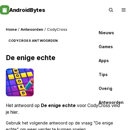
Skip
AndroidBytes
to
content
Home
/
Antwoorden
/ CodyCross
Nieuws
CODYCROSS ANTWOORDEN
Games
De enige echte
Apps
Tips
Overig
Antwoorden
Het antwoord op
De enige echte
voor CodyCross vind
je hier.
Gebruik het volgende antwoord op de vraag "De enige
echte" om weer verder te kunnen spelen: