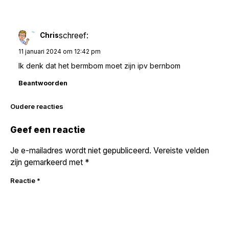
schreef:
Chris
11 januari 2024 om 12:42 pm
Ik denk dat het bermbom moet zijn ipv bernbom
Beantwoorden
Reacties
Oudere reacties
navigatie
Geef een reactie
Je e-mailadres wordt niet gepubliceerd.
Vereiste velden
zijn gemarkeerd met
*
Reactie
*