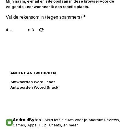
Mijn naam, e-mail en site opslaan in deze browser voor de
volgende keer wanneer ik een reactie plaats.
Vul de rekensom in (tegen spammers)
*
4
−
=
3
ANDERE ANTWOORDEN
Antwoorden Word Lanes
Antwoorden Woord Snack
AndroidBytes
· Altijd iets nieuws voor je Android! Reviews,
Games, Apps, Hulp, Cheats, en meer.