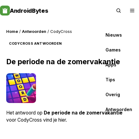
Skip
AndroidBytes
to
content
Home
/
Antwoorden
/ CodyCross
Nieuws
CODYCROSS ANTWOORDEN
Games
De periode na de zomervakantie
Apps
Tips
Overig
Antwoorden
Het antwoord op
De periode na de zomervakantie
voor CodyCross vind je hier.