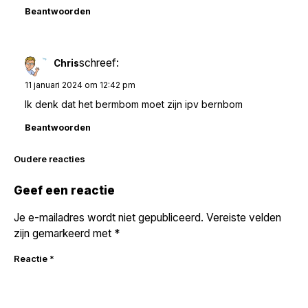
Beantwoorden
schreef:
Chris
11 januari 2024 om 12:42 pm
Ik denk dat het bermbom moet zijn ipv bernbom
Beantwoorden
Reacties
Oudere reacties
navigatie
Geef een reactie
Je e-mailadres wordt niet gepubliceerd.
Vereiste velden
zijn gemarkeerd met
*
Reactie
*