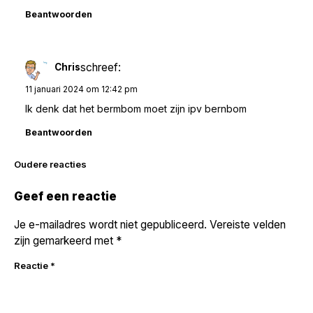
Beantwoorden
schreef:
Chris
11 januari 2024 om 12:42 pm
Ik denk dat het bermbom moet zijn ipv bernbom
Beantwoorden
Reacties
Oudere reacties
navigatie
Geef een reactie
Je e-mailadres wordt niet gepubliceerd.
Vereiste velden
zijn gemarkeerd met
*
Reactie
*