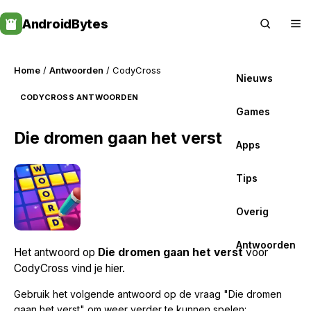
Skip
AndroidBytes
to
content
Home
/
Antwoorden
/ CodyCross
Nieuws
CODYCROSS ANTWOORDEN
Games
Die dromen gaan het verst
Apps
Tips
Overig
Antwoorden
Het antwoord op
Die dromen gaan het verst
voor
CodyCross vind je hier.
Gebruik het volgende antwoord op de vraag "Die dromen
gaan het verst" om weer verder te kunnen spelen: