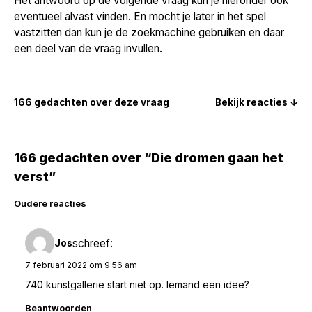
Het antwoord op de volgende vraag kun je hieronder ook
eventueel alvast vinden. En mocht je later in het spel
vastzitten dan kun je de zoekmachine gebruiken en daar
een deel van de vraag invullen.
166 gedachten over deze vraag
Bekijk reacties ↓
166 gedachten over “Die dromen gaan het
verst”
Reacties
Oudere reacties
navigatie
schreef:
Jos
7 februari 2022 om 9:56 am
740 kunstgallerie start niet op. Iemand een idee?
Beantwoorden