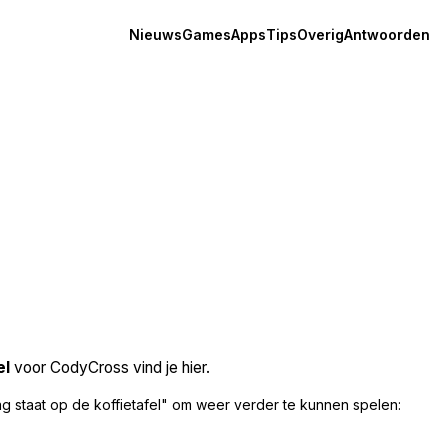
Nieuws
Games
Apps
Tips
Overig
Antwoorden
el
voor CodyCross vind je hier.
g staat op de koffietafel" om weer verder te kunnen spelen: