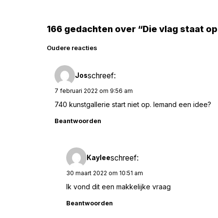
166 gedachten over “Die vlag staat op
Reacties
Oudere reacties
navigatie
schreef:
Jos
7 februari 2022 om 9:56 am
740 kunstgallerie start niet op. Iemand een idee?
Beantwoorden
schreef:
Kaylee
30 maart 2022 om 10:51 am
Ik vond dit een makkelijke vraag
Beantwoorden