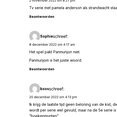
2 november 2022 om 8:27 pm
Tv serie met pamela anderson als strandwacht staa
Beantwoorden
schreef:
Sophie
8 december 2022 om 4:17 am
Het spel pakt Panmunjon niet.
Panmunjom is het juiste woord.
Beantwoorden
schreef:
koos
20 december 2022 om 4:13 pm
Ik krijg de laatste tijd geen beloning van de kist, 
wordt per serie wel gevuld, maar na de 5e serie i
“boekenmunten”.