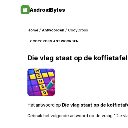
Skip
AndroidBytes
to
content
Home
/
Antwoorden
/ CodyCross
CODYCROSS ANTWOORDEN
Die vlag staat op de koffietafel
Het antwoord op
Die vlag staat op de koffietaf
Gebruik het volgende antwoord op de vraag "Die vla