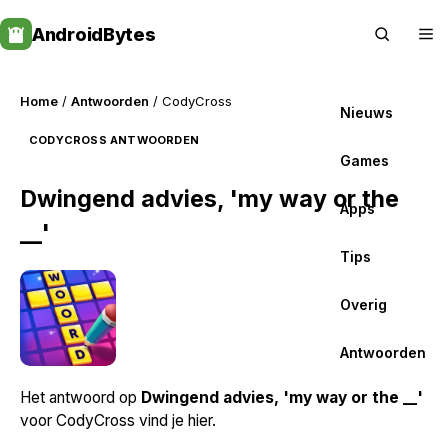
Skip
AndroidBytes
to
content
Home
/
Antwoorden
/ CodyCross
Nieuws
CODYCROSS ANTWOORDEN
Games
Dwingend advies, 'my way or the
Apps
__'
Tips
Overig
Antwoorden
Het antwoord op
Dwingend advies, 'my way or the __'
voor CodyCross vind je hier.