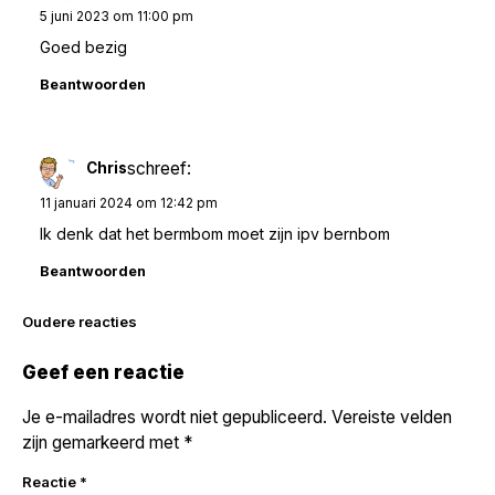
5 juni 2023 om 11:00 pm
Goed bezig
Beantwoorden
schreef:
Chris
11 januari 2024 om 12:42 pm
Ik denk dat het bermbom moet zijn ipv bernbom
Beantwoorden
Reacties
Oudere reacties
navigatie
Geef een reactie
Je e-mailadres wordt niet gepubliceerd.
Vereiste velden
zijn gemarkeerd met
*
Reactie
*