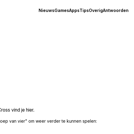
Nieuws
Games
Apps
Tips
Overig
Antwoorden
oss vind je hier.
oep van vier" om weer verder te kunnen spelen: