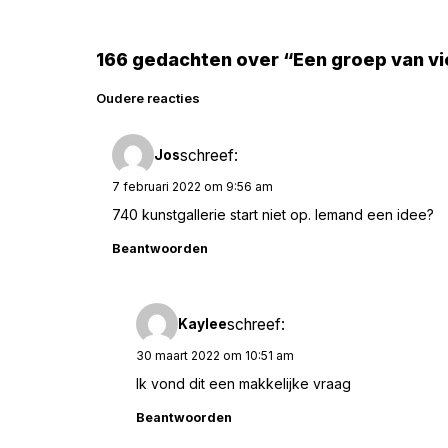
166 gedachten over “Een groep van vi
Reacties
Oudere reacties
navigatie
schreef:
Jos
7 februari 2022 om 9:56 am
740 kunstgallerie start niet op. Iemand een idee?
Beantwoorden
schreef:
Kaylee
30 maart 2022 om 10:51 am
Ik vond dit een makkelijke vraag
Beantwoorden