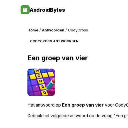
Skip
AndroidBytes
to
content
Home
/
Antwoorden
/ CodyCross
CODYCROSS ANTWOORDEN
Een groep van vier
Het antwoord op
Een groep van vier
voor CodyCr
Gebruik het volgende antwoord op de vraag "Een gr