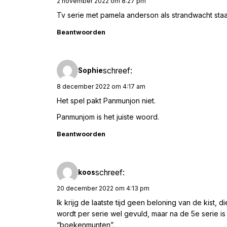
2 november 2022 om 8:27 pm
Tv serie met pamela anderson als strandwacht staa
Beantwoorden
schreef:
Sophie
8 december 2022 om 4:17 am
Het spel pakt Panmunjon niet.
Panmunjom is het juiste woord.
Beantwoorden
schreef:
koos
20 december 2022 om 4:13 pm
Ik krijg de laatste tijd geen beloning van de kist, 
wordt per serie wel gevuld, maar na de 5e serie i
“boekenmunten”.