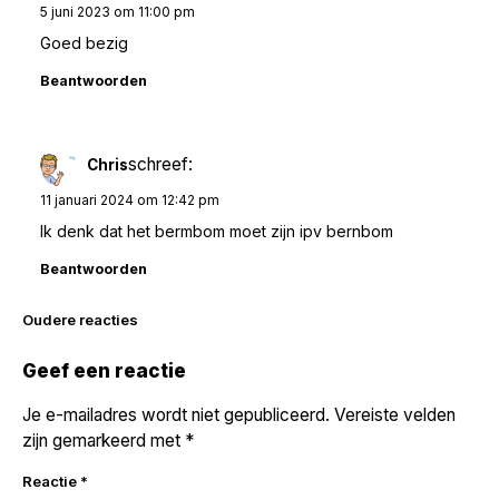
5 juni 2023 om 11:00 pm
Goed bezig
Beantwoorden
schreef:
Chris
11 januari 2024 om 12:42 pm
Ik denk dat het bermbom moet zijn ipv bernbom
Beantwoorden
Reacties
Oudere reacties
navigatie
Geef een reactie
Je e-mailadres wordt niet gepubliceerd.
Vereiste velden
zijn gemarkeerd met
*
Reactie
*