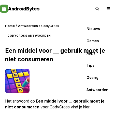
Skip
AndroidBytes
to
content
Home
/
Antwoorden
/ CodyCross
Nieuws
CODYCROSS ANTWOORDEN
Games
Een middel voor __ gebruik moet je
Apps
niet consumeren
Tips
Overig
Antwoorden
Het antwoord op
Een middel voor __ gebruik moet je
niet consumeren
voor CodyCross vind je hier.