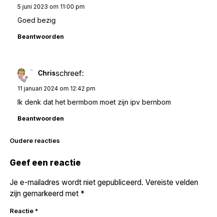
5 juni 2023 om 11:00 pm
Goed bezig
Beantwoorden
schreef:
Chris
11 januari 2024 om 12:42 pm
Ik denk dat het bermbom moet zijn ipv bernbom
Beantwoorden
Reacties
Oudere reacties
navigatie
Geef een reactie
Je e-mailadres wordt niet gepubliceerd.
Vereiste velden
zijn gemarkeerd met
*
Reactie
*