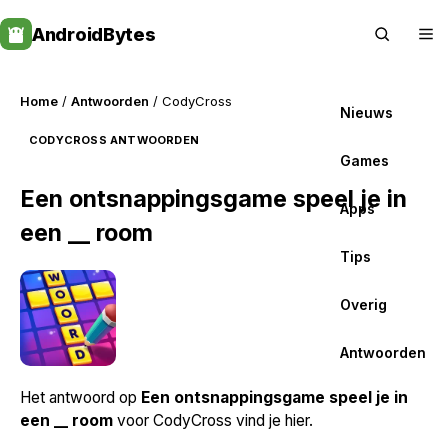
Skip
AndroidBytes
to
content
Home
/
Antwoorden
/ CodyCross
Nieuws
CODYCROSS ANTWOORDEN
Games
Een ontsnappingsgame speel je in
Apps
een __ room
Tips
Overig
Antwoorden
Het antwoord op
Een ontsnappingsgame speel je in
een __ room
voor CodyCross vind je hier.