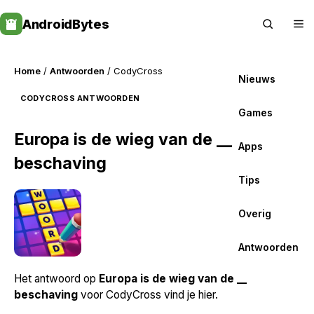
Skip
AndroidBytes
to
content
Home
/
Antwoorden
/ CodyCross
Nieuws
CODYCROSS ANTWOORDEN
Games
Europa is de wieg van de __
Apps
beschaving
Tips
Overig
Antwoorden
Het antwoord op
Europa is de wieg van de __
beschaving
voor CodyCross vind je hier.