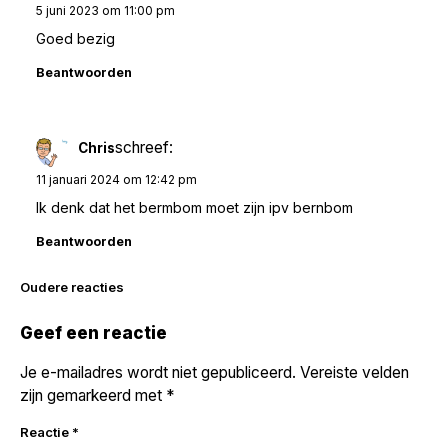
5 juni 2023 om 11:00 pm
Goed bezig
Beantwoorden
schreef:
Chris
11 januari 2024 om 12:42 pm
Ik denk dat het bermbom moet zijn ipv bernbom
Beantwoorden
Reacties
Oudere reacties
navigatie
Geef een reactie
Je e-mailadres wordt niet gepubliceerd.
Vereiste velden
zijn gemarkeerd met
*
Reactie
*