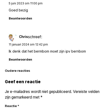
5 juni 2023 om 11:00 pm
Goed bezig
Beantwoorden
schreef:
Chris
11 januari 2024 om 12:42 pm
Ik denk dat het bermbom moet zijn ipv bernbom
Beantwoorden
Reacties
Oudere reacties
navigatie
Geef een reactie
Je e-mailadres wordt niet gepubliceerd.
Vereiste velden
zijn gemarkeerd met
*
Reactie
*