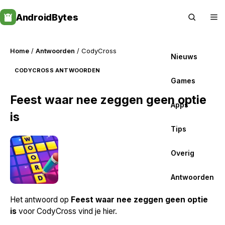
Skip
AndroidBytes
to
content
Home
/
Antwoorden
/ CodyCross
Nieuws
CODYCROSS ANTWOORDEN
Games
Feest waar nee zeggen geen optie
Apps
is
Tips
Overig
Antwoorden
Het antwoord op
Feest waar nee zeggen geen optie
is
voor CodyCross vind je hier.