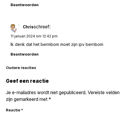
Beantwoorden
schreef:
Chris
11 januari 2024 om 12:42 pm
Ik denk dat het bermbom moet zijn ipv bernbom
Beantwoorden
Reacties
Oudere reacties
navigatie
Geef een reactie
Je e-mailadres wordt niet gepubliceerd.
Vereiste velden
zijn gemarkeerd met
*
Reactie
*