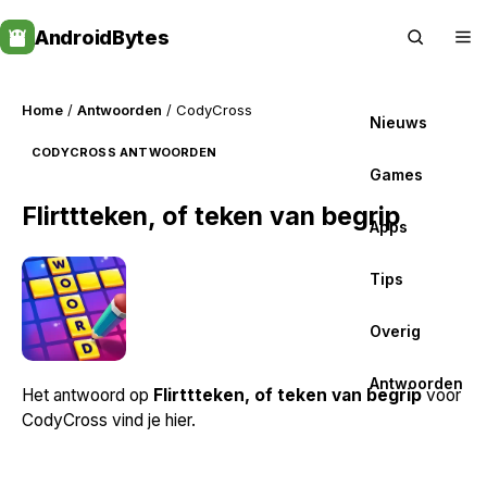
Skip
AndroidBytes
to
content
Home
/
Antwoorden
/ CodyCross
Nieuws
CODYCROSS ANTWOORDEN
Games
Flirttteken, of teken van begrip
Apps
Tips
Overig
Antwoorden
Het antwoord op
Flirttteken, of teken van begrip
voor
CodyCross vind je hier.