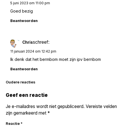
5 juni 2023 om 11:00 pm
Goed bezig
Beantwoorden
schreef:
Chris
11 januari 2024 om 12:42 pm
Ik denk dat het bermbom moet zijn ipv bernbom
Beantwoorden
Reacties
Oudere reacties
navigatie
Geef een reactie
Je e-mailadres wordt niet gepubliceerd.
Vereiste velden
zijn gemarkeerd met
*
Reactie
*