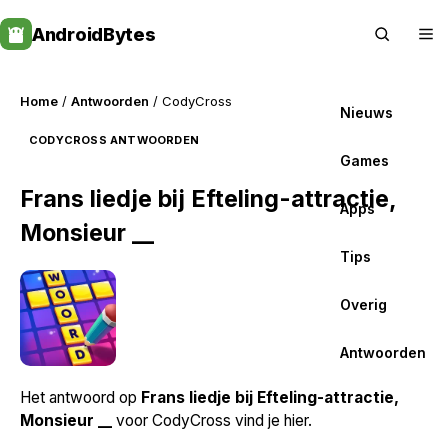
Skip
AndroidBytes
to
content
Home
/
Antwoorden
/ CodyCross
Nieuws
CODYCROSS ANTWOORDEN
Games
Frans liedje bij Efteling-attractie,
Apps
Monsieur __
Tips
Overig
Antwoorden
Het antwoord op
Frans liedje bij Efteling-attractie,
Monsieur __
voor CodyCross vind je hier.