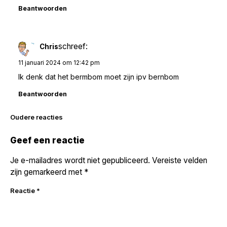
Beantwoorden
schreef:
Chris
11 januari 2024 om 12:42 pm
Ik denk dat het bermbom moet zijn ipv bernbom
Beantwoorden
Reacties
Oudere reacties
navigatie
Geef een reactie
Je e-mailadres wordt niet gepubliceerd.
Vereiste velden
zijn gemarkeerd met
*
Reactie
*