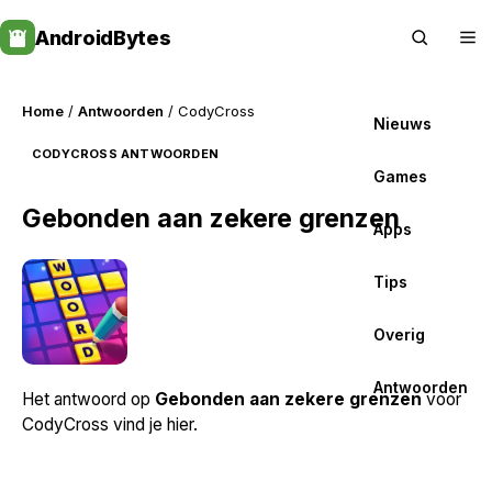
Skip
AndroidBytes
to
content
Home
/
Antwoorden
/ CodyCross
Nieuws
CODYCROSS ANTWOORDEN
Games
Gebonden aan zekere grenzen
Apps
Tips
Overig
Antwoorden
Het antwoord op
Gebonden aan zekere grenzen
voor
CodyCross vind je hier.