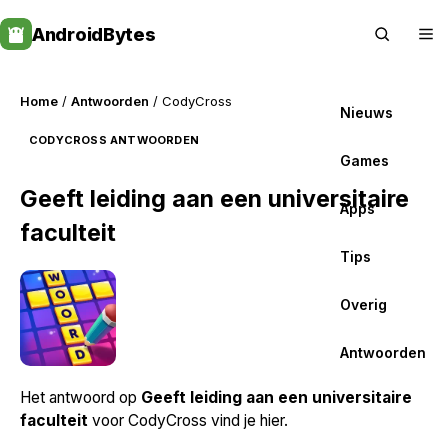
Skip
AndroidBytes
to
content
Home
/
Antwoorden
/ CodyCross
Nieuws
CODYCROSS ANTWOORDEN
Games
Geeft leiding aan een universitaire
Apps
faculteit
Tips
Overig
Antwoorden
Het antwoord op
Geeft leiding aan een universitaire
faculteit
voor CodyCross vind je hier.