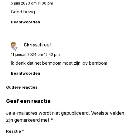
5 juni 2023 om 11:00 pm
Goed bezig
Beantwoorden
schreef:
Chris
11 januari 2024 om 12:42 pm
Ik denk dat het bermbom moet zijn ipv bernbom
Beantwoorden
Reacties
Oudere reacties
navigatie
Geef een reactie
Je e-mailadres wordt niet gepubliceerd.
Vereiste velden
zijn gemarkeerd met
*
Reactie
*