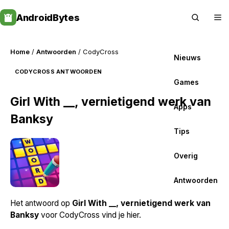
Skip
AndroidBytes
to
content
Home
/
Antwoorden
/ CodyCross
Nieuws
CODYCROSS ANTWOORDEN
Games
Girl With __, vernietigend werk van
Apps
Banksy
Tips
Overig
Antwoorden
Het antwoord op
Girl With __, vernietigend werk van
Banksy
voor CodyCross vind je hier.