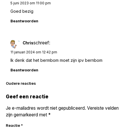
5 juni 2023 om 11:00 pm
Goed bezig
Beantwoorden
schreef:
Chris
11 januari 2024 om 12:42 pm
Ik denk dat het bermbom moet zijn ipv bernbom
Beantwoorden
Reacties
Oudere reacties
navigatie
Geef een reactie
Je e-mailadres wordt niet gepubliceerd.
Vereiste velden
zijn gemarkeerd met
*
Reactie
*