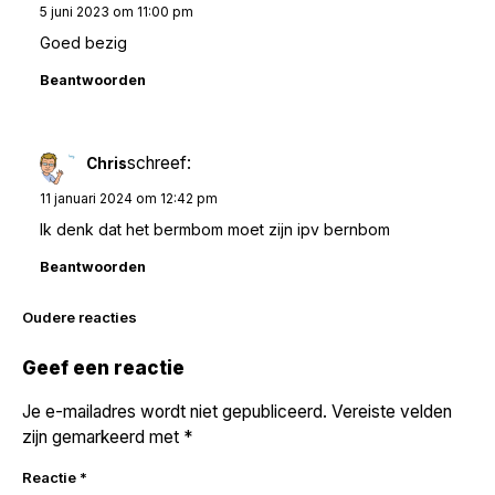
5 juni 2023 om 11:00 pm
Goed bezig
Beantwoorden
schreef:
Chris
11 januari 2024 om 12:42 pm
Ik denk dat het bermbom moet zijn ipv bernbom
Beantwoorden
Reacties
Oudere reacties
navigatie
Geef een reactie
Je e-mailadres wordt niet gepubliceerd.
Vereiste velden
zijn gemarkeerd met
*
Reactie
*