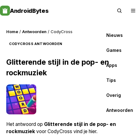
Skip
AndroidBytes
to
content
Home
/
Antwoorden
/ CodyCross
Nieuws
CODYCROSS ANTWOORDEN
Games
Glitterende stijl in de pop- en
Apps
rockmuziek
Tips
Overig
Antwoorden
Het antwoord op
Glitterende stijl in de pop- en
rockmuziek
voor CodyCross vind je hier.