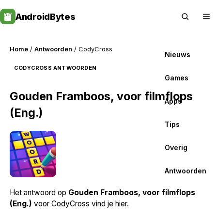
Skip
AndroidBytes
to
content
Home
/
Antwoorden
/ CodyCross
Nieuws
CODYCROSS ANTWOORDEN
Games
Gouden Framboos, voor filmflops
Apps
(Eng.)
Tips
Overig
Antwoorden
Het antwoord op
Gouden Framboos, voor filmflops
(Eng.)
voor CodyCross vind je hier.