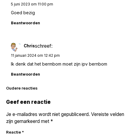
5 juni 2023 om 11:00 pm
Goed bezig
Beantwoorden
schreef:
Chris
11 januari 2024 om 12:42 pm
Ik denk dat het bermbom moet zijn ipv bernbom
Beantwoorden
Reacties
Oudere reacties
navigatie
Geef een reactie
Je e-mailadres wordt niet gepubliceerd.
Vereiste velden
zijn gemarkeerd met
*
Reactie
*