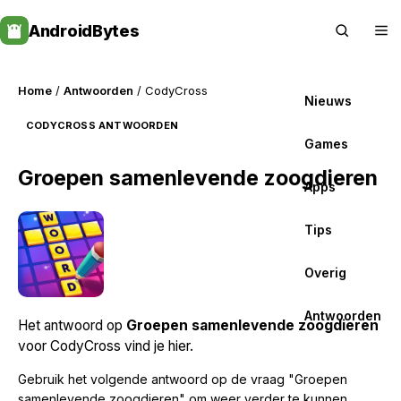
Skip
AndroidBytes
to
content
Home
/
Antwoorden
/ CodyCross
Nieuws
CODYCROSS ANTWOORDEN
Games
Groepen samenlevende zoogdieren
Apps
Tips
Overig
Antwoorden
Het antwoord op
Groepen samenlevende zoogdieren
voor CodyCross vind je hier.
Gebruik het volgende antwoord op de vraag "Groepen
samenlevende zoogdieren" om weer verder te kunnen