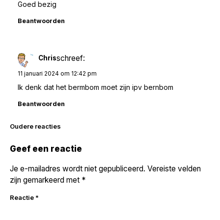
Goed bezig
Beantwoorden
schreef:
Chris
11 januari 2024 om 12:42 pm
Ik denk dat het bermbom moet zijn ipv bernbom
Beantwoorden
Reacties
Oudere reacties
navigatie
Geef een reactie
Je e-mailadres wordt niet gepubliceerd.
Vereiste velden
zijn gemarkeerd met
*
Reactie
*