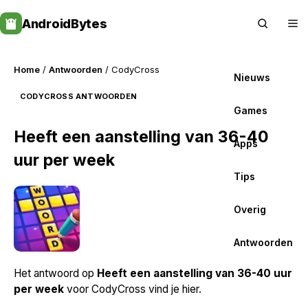
Skip
AndroidBytes
to
content
Home
/
Antwoorden
/ CodyCross
Nieuws
CODYCROSS ANTWOORDEN
Games
Heeft een aanstelling van 36-40
Apps
uur per week
Tips
Overig
Antwoorden
Het antwoord op
Heeft een aanstelling van 36-40 uur
per week
voor CodyCross vind je hier.