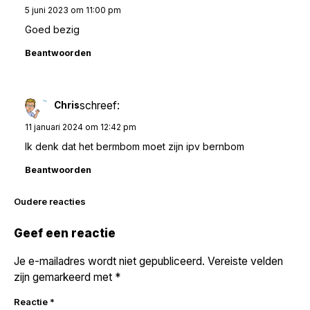
5 juni 2023 om 11:00 pm
Goed bezig
Beantwoorden
schreef:
Chris
11 januari 2024 om 12:42 pm
Ik denk dat het bermbom moet zijn ipv bernbom
Beantwoorden
Reacties
Oudere reacties
navigatie
Geef een reactie
Je e-mailadres wordt niet gepubliceerd.
Vereiste velden
zijn gemarkeerd met
*
Reactie
*