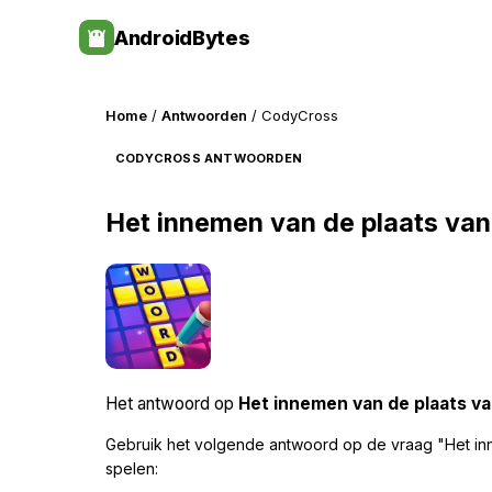
Skip
AndroidBytes
to
content
Home
/
Antwoorden
/ CodyCross
CODYCROSS ANTWOORDEN
Het innemen van de plaats va
Het antwoord op
Het innemen van de plaats v
Gebruik het volgende antwoord op de vraag "Het i
spelen: