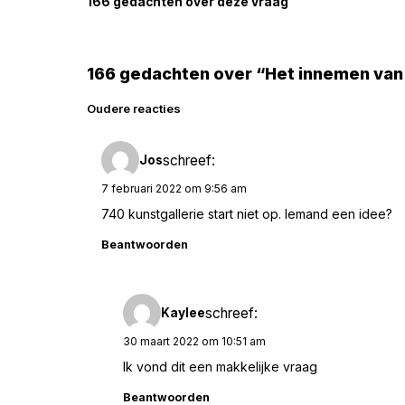
166 gedachten over deze vraag
166 gedachten over “Het innemen van
Reacties
Oudere reacties
navigatie
schreef:
Jos
7 februari 2022 om 9:56 am
740 kunstgallerie start niet op. Iemand een idee?
Beantwoorden
schreef:
Kaylee
30 maart 2022 om 10:51 am
Ik vond dit een makkelijke vraag
Beantwoorden