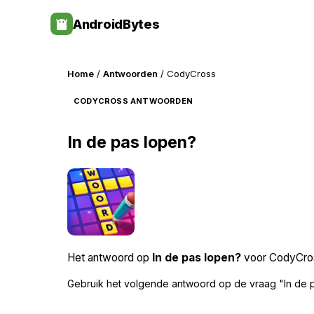
Skip
AndroidBytes
to
content
Home
/
Antwoorden
/ CodyCross
CODYCROSS ANTWOORDEN
In de pas lopen?
Het antwoord op
In de pas lopen?
voor CodyCross
Gebruik het volgende antwoord op de vraag "In de 