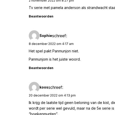
2 november 2022 om 8:27 pm
Tv serie met pamela anderson als strandwacht staa
Beantwoorden
schreef:
Sophie
8 december 2022 om 4:17 am
Het spel pakt Panmunjon niet.
Panmunjom is het juiste woord.
Beantwoorden
schreef:
koos
20 december 2022 om 4:13 pm
Ik krijg de laatste tijd geen beloning van de kist, 
wordt per serie wel gevuld, maar na de 5e serie i
“boekenmunten”.