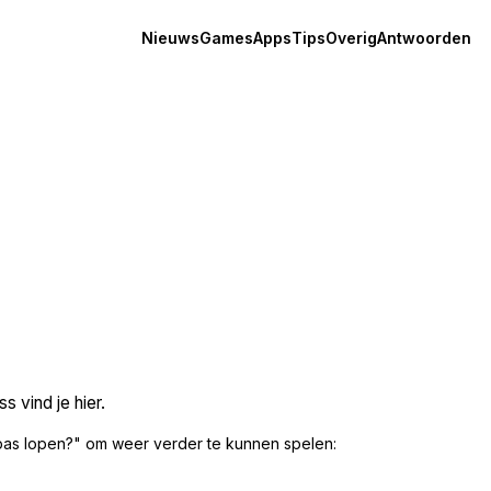
Nieuws
Games
Apps
Tips
Overig
Antwoorden
 vind je hier.
pas lopen?" om weer verder te kunnen spelen: