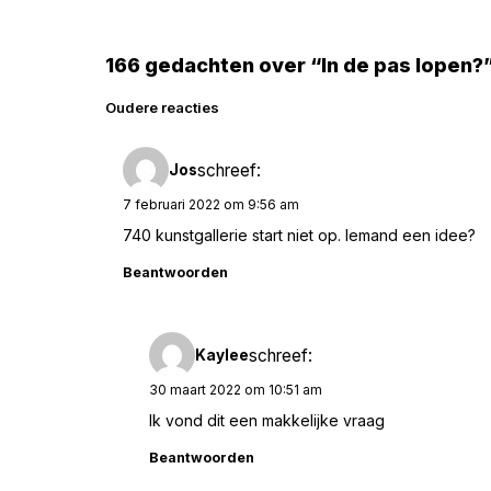
166 gedachten over “In de pas lopen?
Reacties
Oudere reacties
navigatie
schreef:
Jos
7 februari 2022 om 9:56 am
740 kunstgallerie start niet op. Iemand een idee?
Beantwoorden
schreef:
Kaylee
30 maart 2022 om 10:51 am
Ik vond dit een makkelijke vraag
Beantwoorden