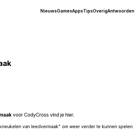
Nieuws
Games
Apps
Tips
Overig
Antwoorden
aak
rmaak
voor CodyCross vind je hier.
rkneukelen van leedvermaak" om weer verder te kunnen spelen: