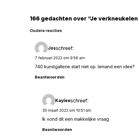
166 gedachten over “Je verkneukelen
Reacties
Oudere reacties
navigatie
schreef:
Jos
7 februari 2022 om 9:56 am
740 kunstgallerie start niet op. Iemand een idee?
Beantwoorden
schreef:
Kaylee
30 maart 2022 om 10:51 am
Ik vond dit een makkelijke vraag
Beantwoorden