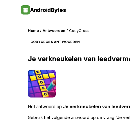
Skip
AndroidBytes
to
content
Home
/
Antwoorden
/ CodyCross
CODYCROSS ANTWOORDEN
Je verkneukelen van leedverm
Het antwoord op
Je verkneukelen van leedve
Gebruik het volgende antwoord op de vraag "Je ve