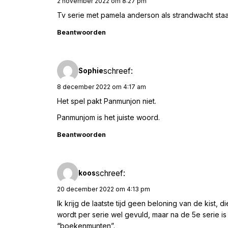
2 november 2022 om 8:27 pm
Tv serie met pamela anderson als strandwacht staa
Beantwoorden
schreef:
Sophie
8 december 2022 om 4:17 am
Het spel pakt Panmunjon niet.
Panmunjom is het juiste woord.
Beantwoorden
schreef:
koos
20 december 2022 om 4:13 pm
Ik krijg de laatste tijd geen beloning van de kist, 
wordt per serie wel gevuld, maar na de 5e serie i
“boekenmunten”.