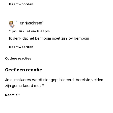
Beantwoorden
schreef:
Chris
11 januari 2024 om 12:42 pm
Ik denk dat het bermbom moet zijn ipv bernbom
Beantwoorden
Reacties
Oudere reacties
navigatie
Geef een reactie
Je e-mailadres wordt niet gepubliceerd.
Vereiste velden
zijn gemarkeerd met
*
Reactie
*