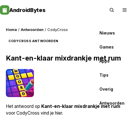
Skip
AndroidBytes
to
content
Home
/
Antwoorden
/ CodyCross
Nieuws
CODYCROSS ANTWOORDEN
Games
Kant-en-klaar mixdrankje met rum
Apps
Tips
Overig
Antwoorden
Het antwoord op
Kant-en-klaar mixdrankje met rum
voor CodyCross vind je hier.