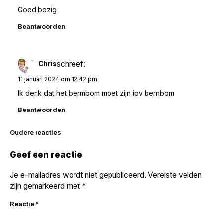
Goed bezig
Beantwoorden
schreef:
Chris
11 januari 2024 om 12:42 pm
Ik denk dat het bermbom moet zijn ipv bernbom
Beantwoorden
Reacties
Oudere reacties
navigatie
Geef een reactie
Je e-mailadres wordt niet gepubliceerd.
Vereiste velden
zijn gemarkeerd met
*
Reactie
*