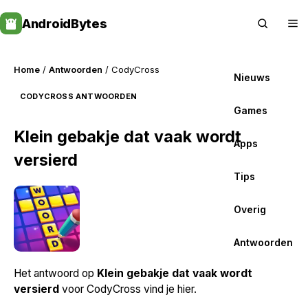
Skip
AndroidBytes
to
content
Home
/
Antwoorden
/ CodyCross
Nieuws
CODYCROSS ANTWOORDEN
Games
Klein gebakje dat vaak wordt
Apps
versierd
Tips
Overig
Antwoorden
Het antwoord op
Klein gebakje dat vaak wordt
versierd
voor CodyCross vind je hier.