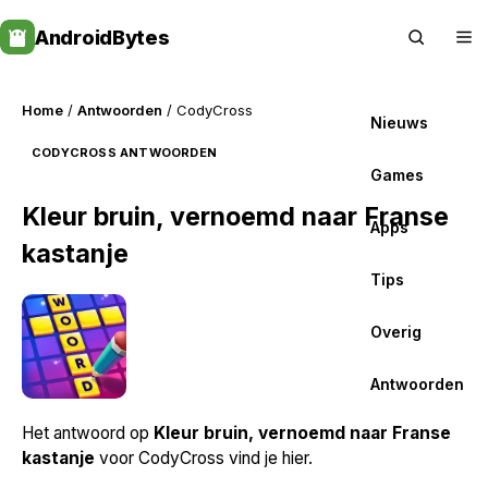
Skip
AndroidBytes
to
content
Home
/
Antwoorden
/ CodyCross
Nieuws
CODYCROSS ANTWOORDEN
Games
Kleur bruin, vernoemd naar Franse
Apps
kastanje
Tips
Overig
Antwoorden
Het antwoord op
Kleur bruin, vernoemd naar Franse
kastanje
voor CodyCross vind je hier.