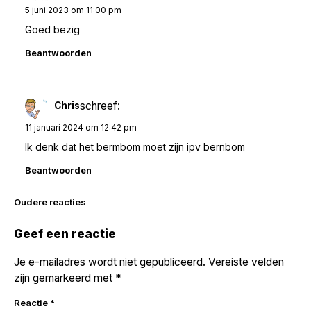
5 juni 2023 om 11:00 pm
Goed bezig
Beantwoorden
schreef:
Chris
11 januari 2024 om 12:42 pm
Ik denk dat het bermbom moet zijn ipv bernbom
Beantwoorden
Reacties
Oudere reacties
navigatie
Geef een reactie
Je e-mailadres wordt niet gepubliceerd.
Vereiste velden
zijn gemarkeerd met
*
Reactie
*