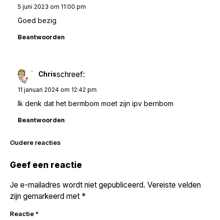
5 juni 2023 om 11:00 pm
Goed bezig
Beantwoorden
schreef:
Chris
11 januari 2024 om 12:42 pm
Ik denk dat het bermbom moet zijn ipv bernbom
Beantwoorden
Reacties
Oudere reacties
navigatie
Geef een reactie
Je e-mailadres wordt niet gepubliceerd.
Vereiste velden
zijn gemarkeerd met
*
Reactie
*