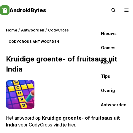
Skip
AndroidBytes
to
content
Home
/
Antwoorden
/ CodyCross
Nieuws
CODYCROSS ANTWOORDEN
Games
Kruidige groente- of fruitsaus uit
Apps
India
Tips
Overig
Antwoorden
Het antwoord op
Kruidige groente- of fruitsaus uit
India
voor CodyCross vind je hier.