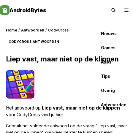
Skip
AndroidBytes
to
content
Home
/
Antwoorden
/ CodyCross
Nieuws
CODYCROSS ANTWOORDEN
Games
Liep vast, maar niet op de klippen
Apps
Tips
Overig
Antwoorden
Het antwoord op
Liep vast, maar niet op de klippen
voor CodyCross vind je hier.
Gebruik het volgende antwoord op de vraag "Liep vast, maar
niet op de klippen" om weer verder te kunnen spelen: