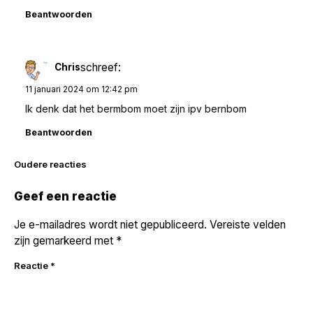
Beantwoorden
schreef:
Chris
11 januari 2024 om 12:42 pm
Ik denk dat het bermbom moet zijn ipv bernbom
Beantwoorden
Reacties
Oudere reacties
navigatie
Geef een reactie
Je e-mailadres wordt niet gepubliceerd.
Vereiste velden
zijn gemarkeerd met
*
Reactie
*