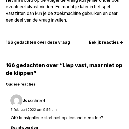
Het antwoord op de volgende vraag kun je hieronder ook
eventueel alvast vinden. En mocht je later in het spel
vastzitten dan kun je de zoekmachine gebruiken en daar
een deel van de vraag invullen.
166 gedachten over deze vraag
Bekijk reacties ↓
166 gedachten over “Liep vast, maar niet op
de klippen”
Reacties
Oudere reacties
navigatie
schreef:
Jos
7 februari 2022 om 9:56 am
740 kunstgallerie start niet op. Iemand een idee?
Beantwoorden