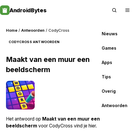
Skip
AndroidBytes
to
content
Home
/
Antwoorden
/ CodyCross
Nieuws
CODYCROSS ANTWOORDEN
Games
Maakt van een muur een
Apps
beeldscherm
Tips
Overig
Antwoorden
Het antwoord op
Maakt van een muur een
beeldscherm
voor CodyCross vind je hier.