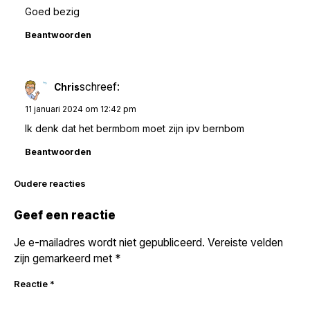
Goed bezig
Beantwoorden
schreef:
Chris
11 januari 2024 om 12:42 pm
Ik denk dat het bermbom moet zijn ipv bernbom
Beantwoorden
Reacties
Oudere reacties
navigatie
Geef een reactie
Je e-mailadres wordt niet gepubliceerd.
Vereiste velden
zijn gemarkeerd met
*
Reactie
*