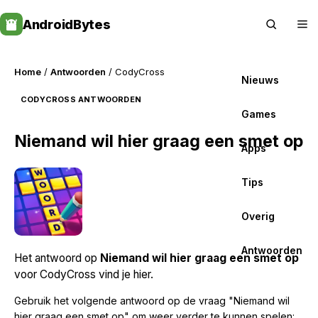
Skip
AndroidBytes
to
content
Home
/
Antwoorden
/ CodyCross
Nieuws
CODYCROSS ANTWOORDEN
Games
Niemand wil hier graag een smet op
Apps
Tips
Overig
Antwoorden
Het antwoord op
Niemand wil hier graag een smet op
voor CodyCross vind je hier.
Gebruik het volgende antwoord op de vraag "Niemand wil
hier graag een smet op" om weer verder te kunnen spelen: