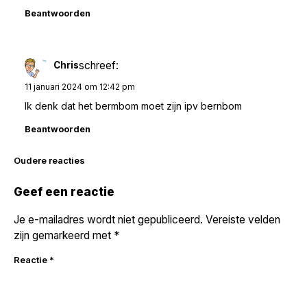
Beantwoorden
schreef:
Chris
11 januari 2024 om 12:42 pm
Ik denk dat het bermbom moet zijn ipv bernbom
Beantwoorden
Reacties
Oudere reacties
navigatie
Geef een reactie
Je e-mailadres wordt niet gepubliceerd.
Vereiste velden
zijn gemarkeerd met
*
Reactie
*