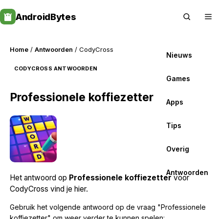
Skip
AndroidBytes
to
content
Home
/
Antwoorden
/ CodyCross
Nieuws
CODYCROSS ANTWOORDEN
Games
Professionele koffiezetter
Apps
Tips
Overig
Antwoorden
Het antwoord op
Professionele koffiezetter
voor
CodyCross vind je hier.
Gebruik het volgende antwoord op de vraag "Professionele
koffiezetter" om weer verder te kunnen spelen: