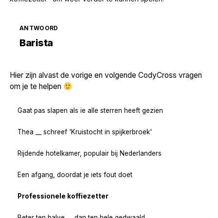
ANTWOORD
Zoek volgende →
Barista
Hier zijn alvast de vorige en volgende CodyCross vragen
om je te helpen
Gaat pas slapen als ie alle sterren heeft gezien
Thea __ schreef 'Kruistocht in spijkerbroek'
Rijdende hotelkamer, populair bij Nederlanders
Een afgang, doordat je iets fout doet
Professionele koffiezetter
Beter ten halve __ dan ten hele gedwaald