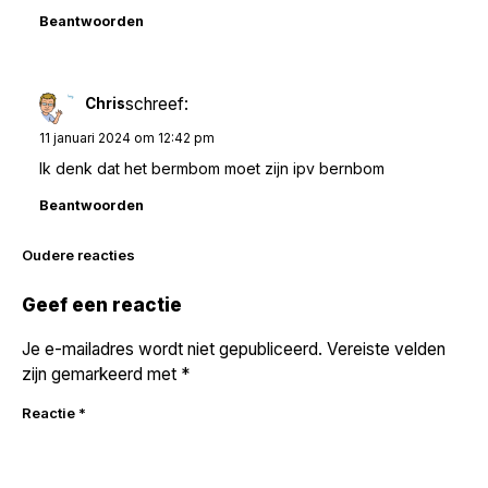
Beantwoorden
schreef:
Chris
11 januari 2024 om 12:42 pm
Ik denk dat het bermbom moet zijn ipv bernbom
Beantwoorden
Reacties
Oudere reacties
navigatie
Geef een reactie
Je e-mailadres wordt niet gepubliceerd.
Vereiste velden
zijn gemarkeerd met
*
Reactie
*