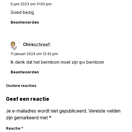
5 juni 2023 om 11:00 pm
Goed bezig
Beantwoorden
schreef:
Chris
11 januari 2024 om 12:42 pm
Ik denk dat het bermbom moet zijn ipv bernbom
Beantwoorden
Reacties
Oudere reacties
navigatie
Geef een reactie
Je e-mailadres wordt niet gepubliceerd.
Vereiste velden
zijn gemarkeerd met
*
Reactie
*