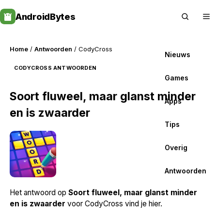
Skip
AndroidBytes
to
content
Home
/
Antwoorden
/ CodyCross
Nieuws
CODYCROSS ANTWOORDEN
Games
Soort fluweel, maar glanst minder
Apps
en is zwaarder
Tips
Overig
Antwoorden
Het antwoord op
Soort fluweel, maar glanst minder
en is zwaarder
voor CodyCross vind je hier.