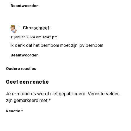
Beantwoorden
schreef:
Chris
11 januari 2024 om 12:42 pm
Ik denk dat het bermbom moet zijn ipv bernbom
Beantwoorden
Reacties
Oudere reacties
navigatie
Geef een reactie
Je e-mailadres wordt niet gepubliceerd.
Vereiste velden
zijn gemarkeerd met
*
Reactie
*