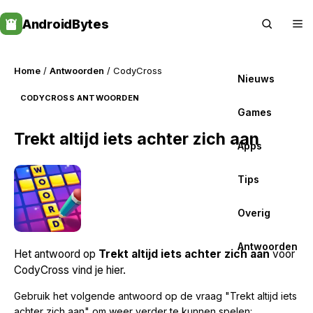
Skip
AndroidBytes
to
content
Home
/
Antwoorden
/ CodyCross
Nieuws
CODYCROSS ANTWOORDEN
Games
Trekt altijd iets achter zich aan
Apps
Tips
Overig
Antwoorden
Het antwoord op
Trekt altijd iets achter zich aan
voor
CodyCross vind je hier.
Gebruik het volgende antwoord op de vraag "Trekt altijd iets
achter zich aan" om weer verder te kunnen spelen: