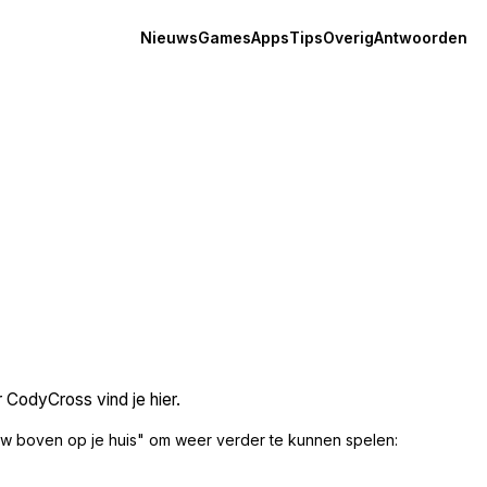
Nieuws
Games
Apps
Tips
Overig
Antwoorden
 CodyCross vind je hier.
w boven op je huis" om weer verder te kunnen spelen: