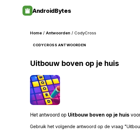
Skip
AndroidBytes
to
content
Home
/
Antwoorden
/ CodyCross
CODYCROSS ANTWOORDEN
Uitbouw boven op je huis
Het antwoord op
Uitbouw boven op je huis
voor
Gebruik het volgende antwoord op de vraag "Uitbou