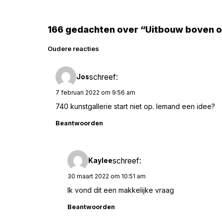
166 gedachten over “Uitbouw boven op
Reacties
Oudere reacties
navigatie
schreef:
Jos
7 februari 2022 om 9:56 am
740 kunstgallerie start niet op. Iemand een idee?
Beantwoorden
schreef:
Kaylee
30 maart 2022 om 10:51 am
Ik vond dit een makkelijke vraag
Beantwoorden