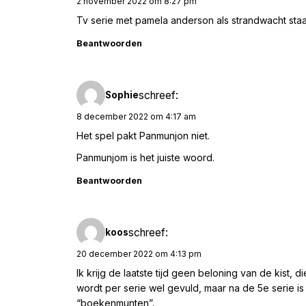
2 november 2022 om 8:27 pm
Tv serie met pamela anderson als strandwacht staa
Beantwoorden
schreef:
Sophie
8 december 2022 om 4:17 am
Het spel pakt Panmunjon niet.
Panmunjom is het juiste woord.
Beantwoorden
schreef:
koos
20 december 2022 om 4:13 pm
Ik krijg de laatste tijd geen beloning van de kist, 
wordt per serie wel gevuld, maar na de 5e serie i
“boekenmunten”.