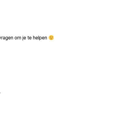
Zoek volgende →
vragen om je te helpen
r