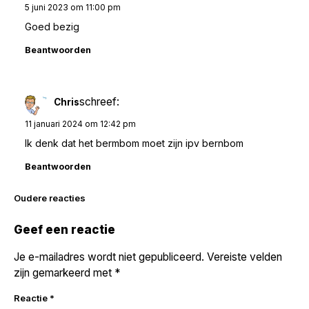
5 juni 2023 om 11:00 pm
Goed bezig
Beantwoorden
schreef:
Chris
11 januari 2024 om 12:42 pm
Ik denk dat het bermbom moet zijn ipv bernbom
Beantwoorden
Reacties
Oudere reacties
navigatie
Geef een reactie
Je e-mailadres wordt niet gepubliceerd.
Vereiste velden
zijn gemarkeerd met
*
Reactie
*