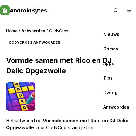
Skip
AndroidBytes
to
content
Home
/
Antwoorden
/ CodyCross
Nieuws
CODYCROSS ANTWOORDEN
Games
Vormde samen met Rico en DJ
Apps
Delic Opgezwolle
Tips
Overig
Antwoorden
Het antwoord op
Vormde samen met Rico en DJ Delic
Opgezwolle
voor CodyCross vind je hier.